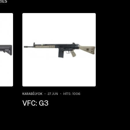
IES
KARABÉLYOK
27.JUN
HITS: 1006
VFC: G3