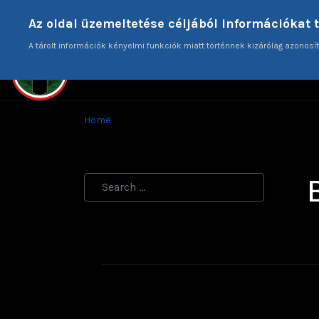
Donate
Az oldal üzemeltetése céljából információkat 
A tárolt információk kényelmi funkciók miatt történnek kizárólag azonosít
HO
Home