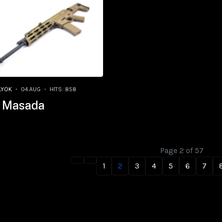
LYOK
04.AUG
HITS: 858
 Masada
Page 2 of 57
1
2
3
4
5
6
7