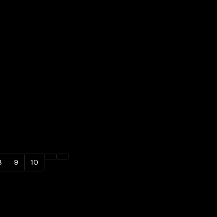
8
9
10