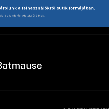
tárolunk a felhasználókról sütik formájában.
ási és lokációs adatokból állnak.
ME
ARTICLES
INTERVIEWS
TECHNICAL AS
Batmause