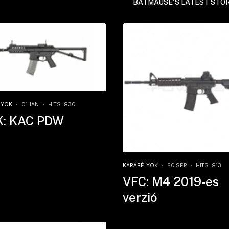
BATMAUSE'S LATEST STOR
LYOK
01.JAN
HITS: 830
: KAC PDW
KARABÉLYOK
20.SEP
HITS: 813
VFC: M4 2019-es
verzió