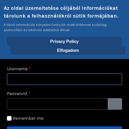
Select your language
Az oldal üzemeltetése céljából információkat
Login
Tags
EN
tárolunk a felhasználókról sütik formájában.
A tárolt információk kényelmi funkciók miatt történnek kizárólag
azonosítási és lokációs adatokból állnak.
Privacy Policy
Home
Home
Login
Elfogadom
Username
*
Password
*
SHOW 
Remember me