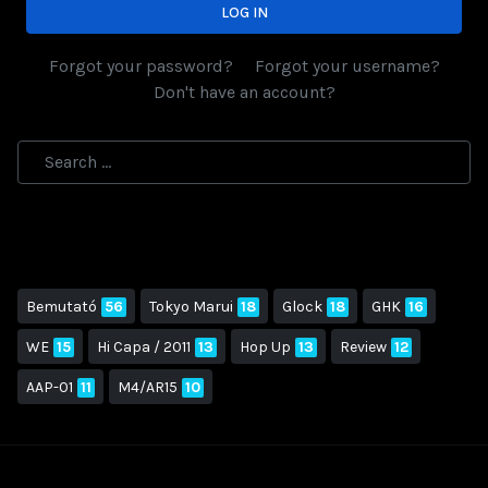
LOG IN
Forgot your password?
Forgot your username?
Don't have an account?
Bemutató
56
Tokyo Marui
18
Glock
18
GHK
16
WE
15
Hi Capa / 2011
13
Hop Up
13
Review
12
AAP-01
11
M4/AR15
10