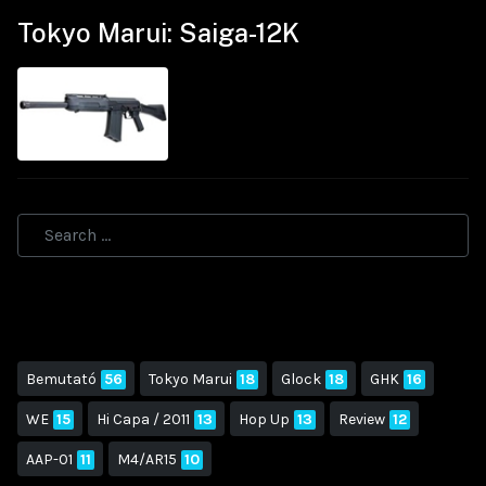
Tokyo Marui: Saiga-12K
Bemutató
56
Tokyo Marui
18
Glock
18
GHK
16
WE
15
Hi Capa / 2011
13
Hop Up
13
Review
12
AAP-01
11
M4/AR15
10