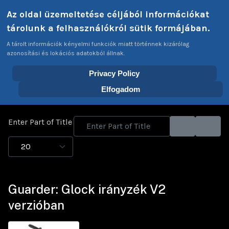
Select your language
Az oldal üzemeltetése céljából információkat
Login
Tags
EN
tárolunk a felhasználókról sütik formájában.
A tárolt információk kényelmi funkciók miatt történnek kizárólag
azonosítási és lokációs adatokból állnak.
Privacy Policy
Home
Tags
Tokyo Marui
Elfogadom
Enter Part of Title
Display #
Guarder: Glock irányzék V2
verzióban