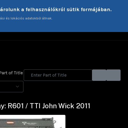
tárolunk a felhasználókról sütik formájában.
ási és lokációs adatokból állnak.
ME
ARTICLES
INTERVIEWS
TECHNICAL AS
Part of Title
y #
y: R601 / TTI John Wick 2011