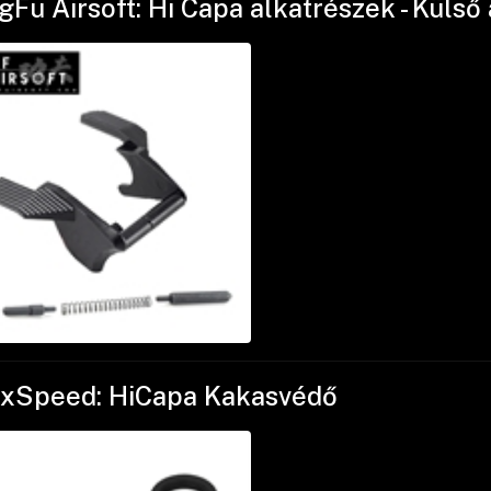
gFu Airsoft: Hi Capa alkatrészek - Külső
xSpeed: HiCapa Kakasvédő