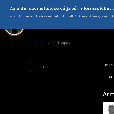
Donate
Az oldal üzemeltetése céljából információkat 
A tárolt információk kényelmi funkciók miatt történnek kizárólag azonosít
HO
Home
Tags
Hi Capa / 2011
Enter 
Displa
Arm