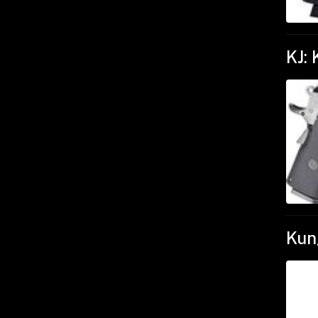
KJ: 
Kung