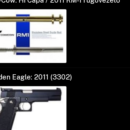
Cow: Hi Capa / 2011 RM-1 rugóvezető
den Eagle: 2011 (3302)