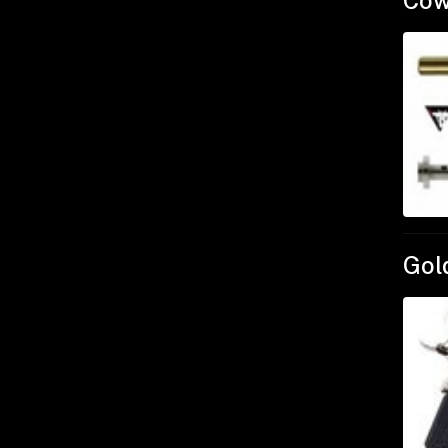
Cow
Gol