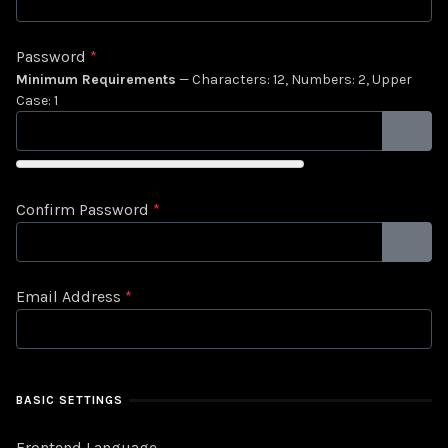
Password
*
Minimum Requirements
— Characters: 12, Numbers: 2, Upper
Case: 1
SHOW
Confirm Password
*
SHOW
Email Address
*
BASIC SETTINGS
Frontend Language