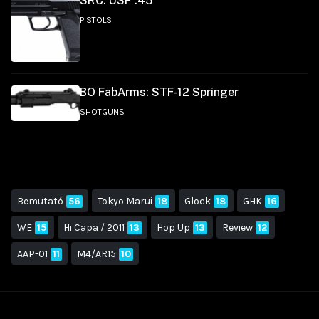
SRC: USP .45
PISTOLS
BO FabArms: STF-12 Springer
SHOTGUNS
Bemutató
56
Tokyo Marui
18
Glock
18
GHK
16
WE
15
Hi Capa / 2011
13
Hop Up
13
Review
12
AAP-01
11
M4/AR15
10