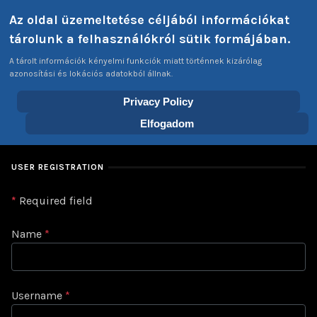
Select your language
Az oldal üzemeltetése céljából információkat
Login
Tags
EN
tárolunk a felhasználókról sütik formájában.
A tárolt információk kényelmi funkciók miatt történnek kizárólag
azonosítási és lokációs adatokból állnak.
Privacy Policy
Home
Elfogadom
USER REGISTRATION
*
Required field
Name
*
Username
*