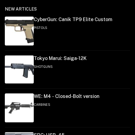
NEW ARTICLES
CyberGun: Canik TP9 Elite Custom
PISTOLS
Tokyo Marui: Saiga-12K
SHOTGUNS
WE: M4 - Closed-Bolt version
CARBINES