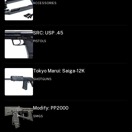
ACCESSORIES
SRC: USP .45
PISTOLS
Tokyo Marui: Saiga-12K
SHOTGUNS
Modify: PP2000
SMGS